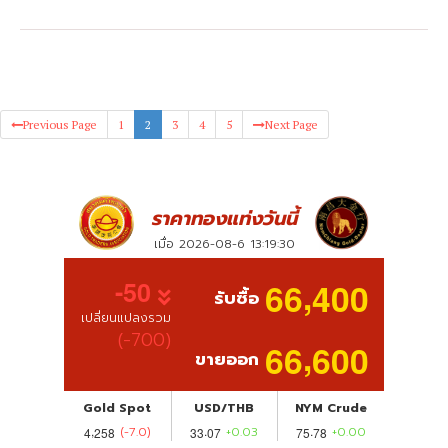
Previous Page
1
2
3
4
5
Next Page