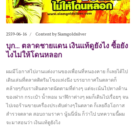
2559-06-16
Content by Siamgoldsilver
บุก... ตลาดชายแดน เงินแท้ดูยังไง ซื้อยัง
ไงไม่ให้โดนหลอก
ผมมีโอกาสไปงานแต่งงานของเพื่อนที่หนองคาย ก็เลยได้ไป
เดินเล่นที่ตลาดติดริมโขงแห่งนึง บรรยากาศในตลาดก็
คล้ายๆกับเราเดินตลาดนัดตามที่ต่างๆ แต่จะเน้นไปทางด้าน
ของฝาก กระเป๋า น้ำหอม นาฬิกาต่างๆ ผมก็เดินไปเรื่อยๆ จน
ไปเจอร้านขายเครื่องประดับต่างๆในตลาด ก็เลยถือโอกาส
สำรวจตลาด สอบถามราคา นู้นนี่นั่น ก็ว่าไป บทความนี้ผม
จะมาสอนว่า เงินแท้ดูยังไง