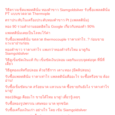
วิธีตรวจเช็คแพลตตินั่ม ทองคำขาว Siamgoldsilver รับซื้อแพลตตินั่ม
PT แบบขวดลวด Thermople
ตราประทับในเครื่องประดับทองคำขาว Pt (แพลตตินั่ม)
ทอง 90 รวมคำถามยอดฮิตใน Google เกี่ยวกับทองคำ 90%
แพลตตินั่มเคยเป็นโลหะไร้ค่า
รับซื้อแพลตตินั่ม ขดลวด thermocouple ราคาเท่าไร..? ก่อนขาย
แวะมาอ่านก่อน
ทองคำขาว ราคาเท่าไร แพงกว่าทองคำจริงไหม มาดูกัน
Siamgoldsilver
วิธีดูเข็มขัดเงินแท้ กับ เข็มขัดเงินปลอม เผยกันแบบจุดต่อจุด ที่นี่ที่
เดียว
วิธีดูทองแท้หรือปลอม ด้วยวิธีการ เดาะทอง (มีคลิปสอน)
รับซื้อแพลตตินั่ม ราคาเท่าไร แพลตตินั่มคืออะไร จะซื้อหรือขาย ต้อง
อ่าน!
รับซื้อเข็มขัดนาค สร้อยนาค แหวนนาค ซื้อขายกันยังไง ราคาเท่าไร
มาดู!
ทอง18kgp คืออะไร ขายได้ไหม มาดู! เดี๋ยวรู้เลยๆ
รับซื้อทองรูปพรรณ เศษทอง นาค ทุกชนิด
รับซื้อเครื่องเงินเก่า อย่างไร โดย เข้ม Siamgoldsilver